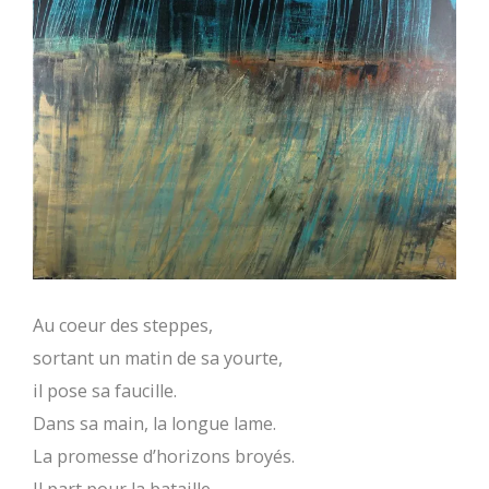
Au coeur des steppes,
sortant un matin de sa yourte,
il pose sa faucille.
Dans sa main, la longue lame.
La promesse d’horizons broyés.
Il part pour la bataille.