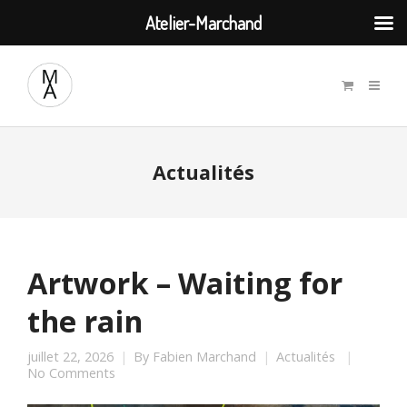
Atelier-Marchand
Actualités
Artwork – Waiting for
the rain
juillet 22, 2026
By
Fabien Marchand
Actualités
No Comments