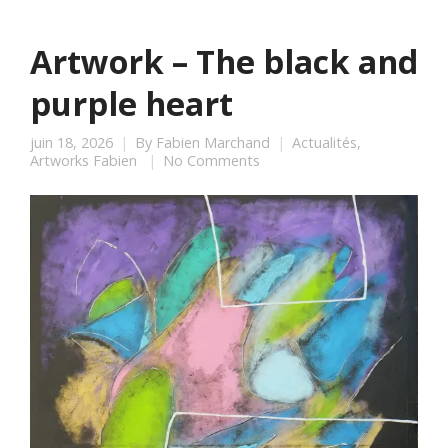
Artwork – The black and
purple heart
juin 18, 2026
By
Fabien Marchand
Actualités
,
Artworks Fabien
No Comments