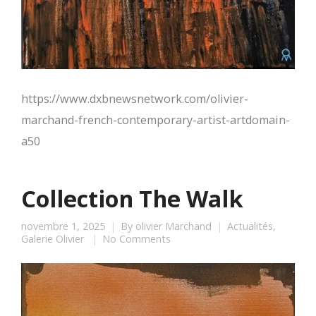
https://www.dxbnewsnetwork.com/olivier-
marchand-french-contemporary-artist-artdomain-
a50
Collection The Walk
novembre 1, 2025
By
olivier Marchand
Actualités
,
Galerie Olivier
No Comments