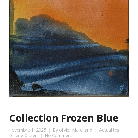
Collection Frozen Blue
novembre 1, 2025
By
olivier Marchand
Actualités
,
Galerie Olivier
No Comments