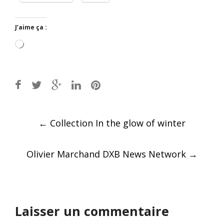
J’aime ça :
Chargement…
Post
←
Collection In the glow of winter
navigation
Olivier Marchand DXB News Network
→
Laisser un commentaire