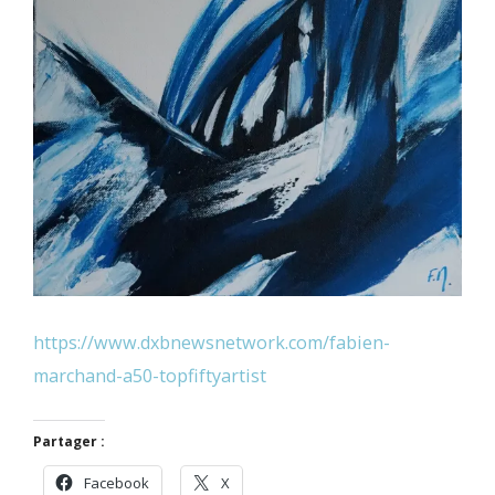
https://www.dxbnewsnetwork.com/fabien-
marchand-a50-topfiftyartist
Partager :
Facebook
X