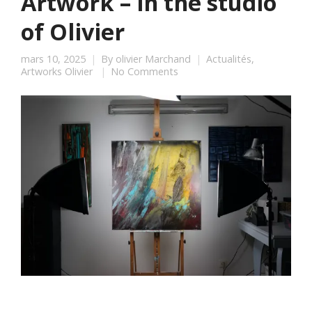
Artwork – in the studio
of Olivier
mars 10, 2025
By
olivier Marchand
Actualités
,
Artworks Olivier
No Comments