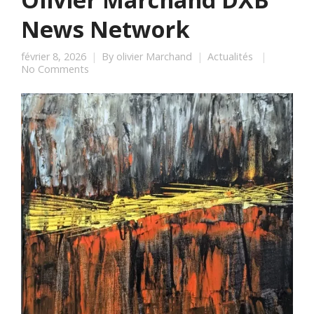
News Network
février 8, 2026
By
olivier Marchand
Actualités
No Comments