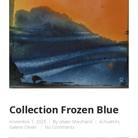
Collection Frozen Blue
novembre 1, 2025
By
olivier Marchand
Actualités
,
Galerie Olivier
No Comments