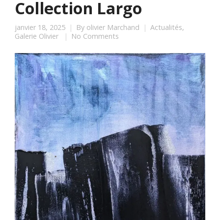
Collection Largo
janvier 18, 2025
By
olivier Marchand
Actualités
,
Galerie Olivier
No Comments