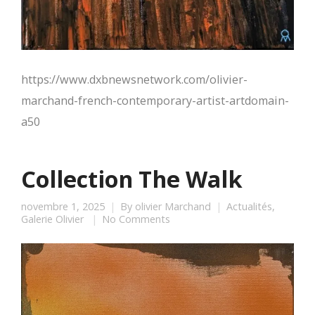
https://www.dxbnewsnetwork.com/olivier-
marchand-french-contemporary-artist-artdomain-
a50
Collection The Walk
novembre 1, 2025
By
olivier Marchand
Actualités
,
Galerie Olivier
No Comments