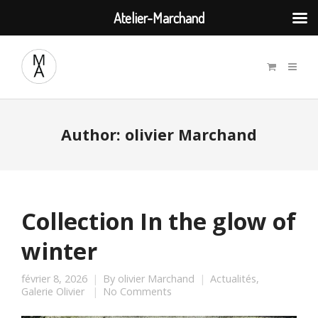
Atelier-Marchand
Author:
olivier Marchand
Collection In the glow of
winter
février 8, 2026
By
olivier Marchand
Actualités
,
Galerie Olivier
No Comments