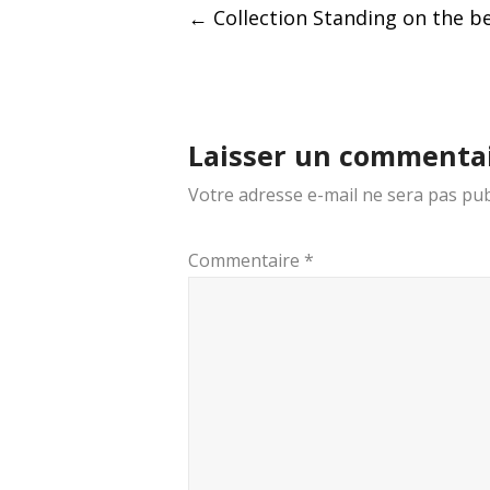
Post
←
Collection Standing on the b
navigation
Laisser un commenta
Votre adresse e-mail ne sera pas pub
Commentaire
*