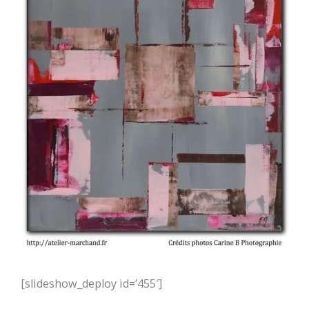
[slideshow_deploy id=’455′]