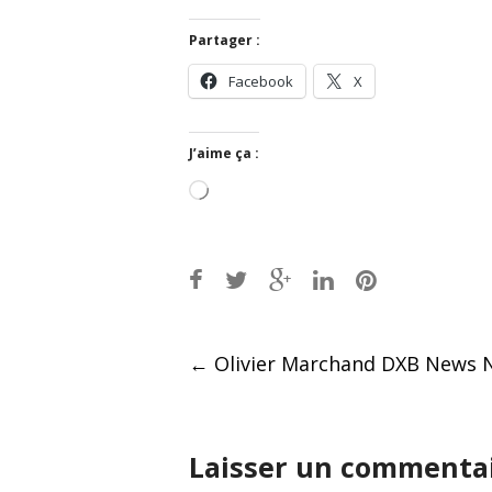
Partager :
Facebook
X
J’aime ça :
Chargement…
Post
←
Olivier Marchand DXB News 
navigation
Laisser un commenta