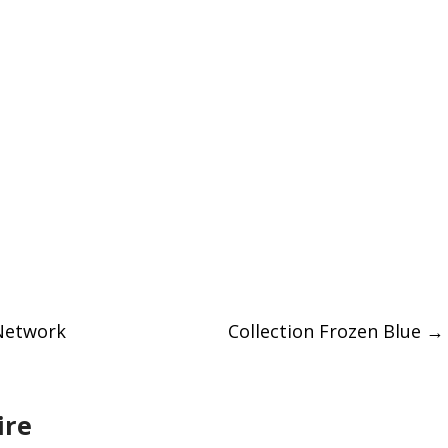
Network
Collection Frozen Blue
→
ire