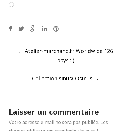
Chargement…
Post
←
Atelier-marchand.fr Worldwide 126
navigation
pays : )
Collection sinusCOsinus
→
Laisser un commentaire
Votre adresse e-mail ne sera pas publiée.
Les