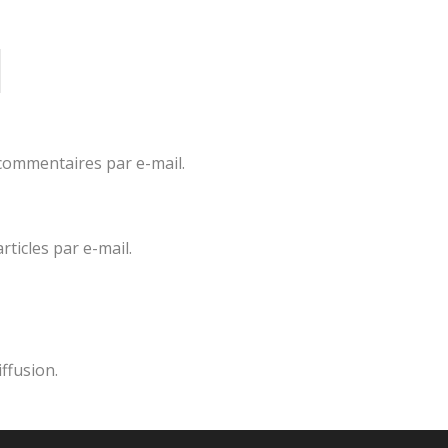
commentaires par e-mail.
ticles par e-mail.
iffusion.