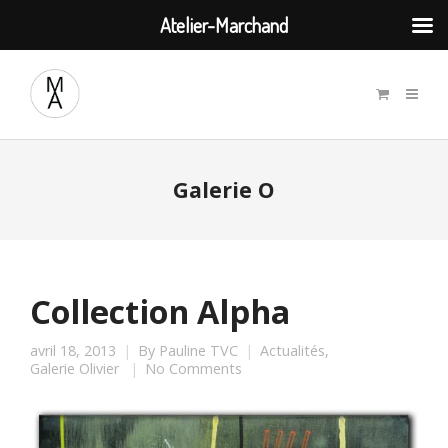
Atelier-Marchand
Galerie O
Collection Alpha
avril 18, 2013
By
Pauline TVC
Actualités
,
Galerie Olivier
No Comments