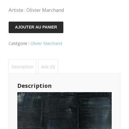
Artiste : Olivier Marchand
quantité
AJOUTER AU PANIER
de
Catégorie :
Olivier Marchand
Darth
Description
Avis (0)
Description