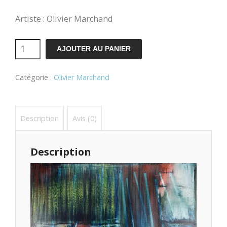
Artiste : Olivier Marchand
quantité
AJOUTER AU PANIER
de
Catégorie :
Olivier Marchand
New
life
Description
Avis (0)
Description