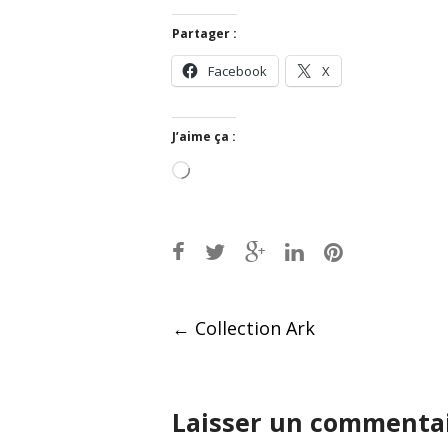
Partager :
Facebook
X
J’aime ça :
Chargement…
Post
←
Collection Ark
navigation
Laisser un commenta