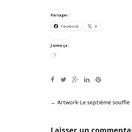
Partager :
Facebook
X
J’aime ça :
Chargement…
Post
←
Artwork-Le septième souffle
navigation
Laisser un commenta