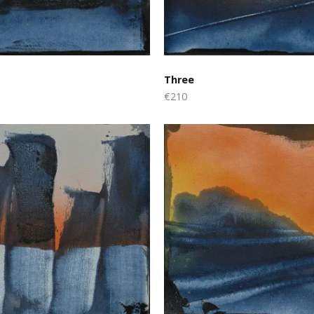
Three
€210