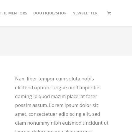
/THE MENTORS
BOUTIQUE/SHOP
NEWSLETTER
Nam liber tempor cum soluta nobis
eleifend option congue nihil imperdiet
doming id quod mazim placerat facer
possim assum. Lorem ipsum dolor sit
amet, consectetuer adipiscing elit, sed
diam nonummy nibh euismod tincidunt ut
laoreet dolore magna aliquam erat