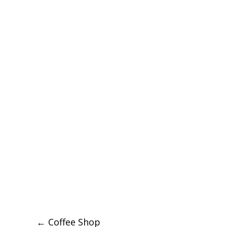
Post
←
Coffee Shop