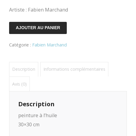
Artiste : Fabien Marchand
quantité
AJOUTER AU PANIER
de
Catégorie :
Fabien Marchand
Under
the
waves
Description
Informations complémentaires
5
Avis (0)
Description
peinture à l’huile
30×30 cm