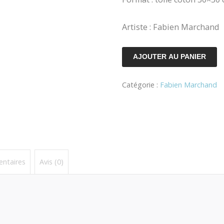
Artiste : Fabien Marchand
quantité
AJOUTER AU PANIER
de
Catégorie :
Fabien Marchand
Under
the
waves
2
entaires
Avis (0)