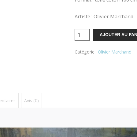
Artiste : Olivier Marchand
quantité
AJOUTER AU PAN
de
Catégorie :
Olivier Marchand
Run
with
the
deer
entaires
Avis (0)