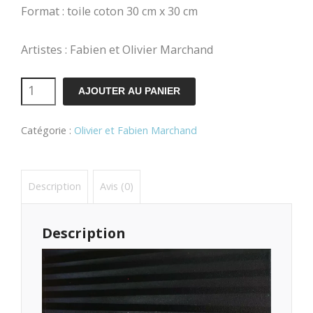
Format : toile coton 30 cm x 30 cm
Artistes : Fabien et Olivier Marchand
quantité
AJOUTER AU PANIER
de
Catégorie :
Olivier et Fabien Marchand
Ark
III
Description
Avis (0)
Description