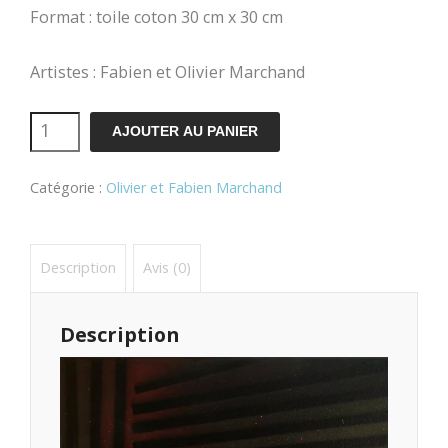
Format : toile coton 30 cm x 30 cm
Artistes : Fabien et Olivier Marchand
quantité
AJOUTER AU PANIER
de
Catégorie :
Olivier et Fabien Marchand
Ark
II
Description
Avis (0)
Description