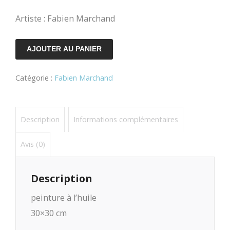
Artiste : Fabien Marchand
quantité
AJOUTER AU PANIER
de
Catégorie :
Fabien Marchand
A
spark
of
Description
Informations complémentaires
light
Avis (0)
1
Description
peinture à l’huile
30×30 cm