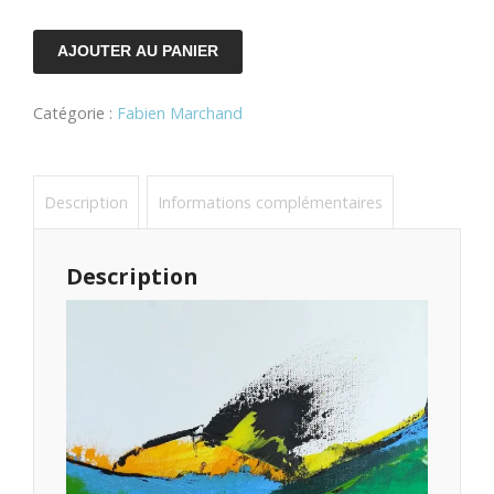
quantité
AJOUTER AU PANIER
de
Catégorie :
Fabien Marchand
la
lumineuse
n°7
Description
Informations complémentaires
Description