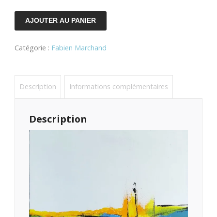
quantité
AJOUTER AU PANIER
de
Catégorie :
Fabien Marchand
la
lumineuse
n°2
Description
Informations complémentaires
Description